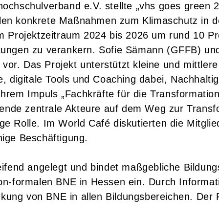
chschulverband e.V. stellte „vhs goes green 2
n konkrete Maßnahmen zum Klimaschutz in der 
m Projektzeitraum 2024 bis 2026 um rund 10 P
ichtungen zu verankern. Sofie Sämann (GFFB) un
r. Das Projekt unterstützt kleine und mittlere
 digitale Tools und Coaching dabei, Nachhaltigke
 ihrem Impuls „Fachkräfte für die Transformati
tende zentrale Akteure auf dem Weg zur Transfo
tige Rolle. Im World Café diskutierten die Mitg
ige Beschäftigung.
ifend angelegt und bindet maßgebliche Bildungs
on-formalen BNE in Hessen ein. Durch Informa
ärkung von BNE in allen Bildungsbereichen. Der 