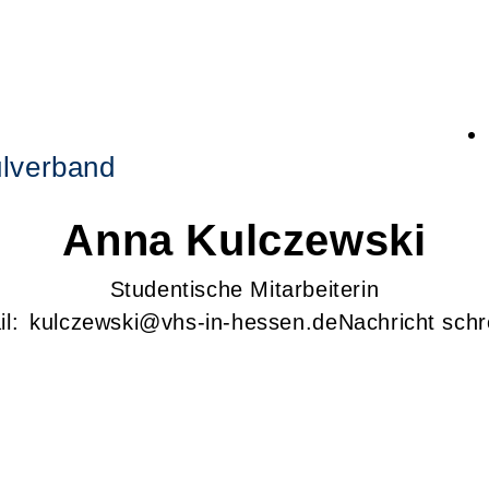
lverband
Anna
Kulczewski
Studentische Mitarbeiterin
l:
kulczewski@vhs-in-hessen.de
Nachricht schr