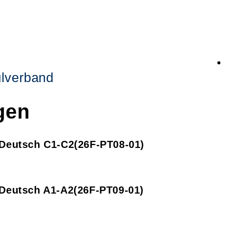
lverband
gen
g Deutsch C1-C2
26F-PT08-01
g Deutsch A1-A2
26F-PT09-01